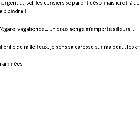
émergent du sol, les cerisiers se parent désormais ici et là 
e plaindre !
'égare, vagabonde... un doux songe m'emporte ailleurs...
il brille de mille feux, je sens sa caresse sur ma peau, le
graminées.